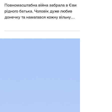
Історія Єви
Повномасштабна війна забрала в Єви
рідного батька. Чоловік дуже любив
донечку та намагався кожну вільну
хвилину проводити разом із...