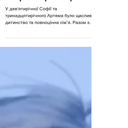
Історія Софії та Артема
У дев'ятирічної Софії та
тринадцятирічного Артема було щасливе
дитинство та повноцінна сім’я. Разом з
мамою та батьком вони...