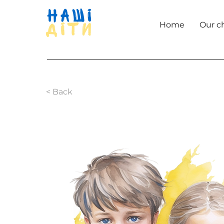
Home
Our c
< Back