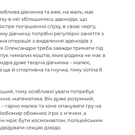
блива дівчинка та вже, на жаль, має 
ку в неї збільшились аденоїди, що 
остре погіршення слуху, в свою чергу, 
му дівчинці потрібні регулярні заняття з 
а операція з видалення аденоїдів з 
'я Олександри треба завжди тримати під 
ує чималих коштів, яких родина не має в 
андра дуже творча дівчинка – малює, 
а ще й спортивна та гнучка, тому хотіла б 
ший, тому особливої уваги потребує 
ання, математика. Він дуже розумний, 
– гарно малює та хоче опанувати гру на 
і, Любомир обожнює ігри з м'ячем, а 
ін мріє бути космонавтом, поліцейським 
ідвідувати секцію дзюдо.