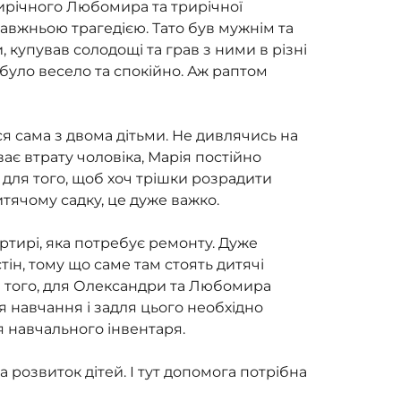
ирічного Любомира та трирічної 
авжньою трагедією. Тато був мужнім та 
, купував солодощі та грав з ними в різні 
було весело та спокійно. Аж раптом 
я сама з двома дітьми. Не дивлячись на 
ає втрату чоловіка, Марія постійно 
для того, щоб хоч трішки розрадити 
итячому садку, це дуже важко.
тирі, яка потребує ремонту. Дуже 
тін, тому що саме там стоять дитячі 
рім того, для Олександри та Любомира 
 навчання і задля цього необхідно 
ля навчального інвентаря.
 розвиток дітей. І тут допомога потрібна 