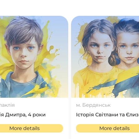
лаклія
м. Бердянськ
ія Дмитра, 4 роки
Історія Світлани та Єли
More details
More details