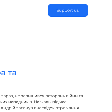
Support us
а та
ів зараз, не залишився осторонь війни та 
ких нападників. На жаль, під час 
 Андрій загинув внаслідок отримання 