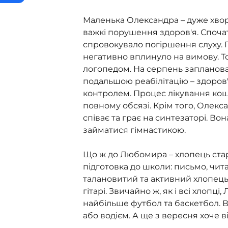
Маленька Олександра – дуже хворо
важкі порушення здоров'я. Спочат
спровокувало погіршення слуху. Г
негативно вплинуло на вимову. То
логопедом. На серпень запланован
подальшою реабілітацію – здоров
контролем. Процес лікування кошт
повному обсязі. Крім того, Олекс
співає та грає на синтезаторі. Вон
займатися гімнастикою.
Що ж до Любомира – хлопець стар
підготовка до школи: письмо, чит
талановитий та активний хлопець 
гітарі. Звичайно ж, як і всі хлопц
найбільше футбол та баскетбол. В
або водієм. А ще з вересня хоче в