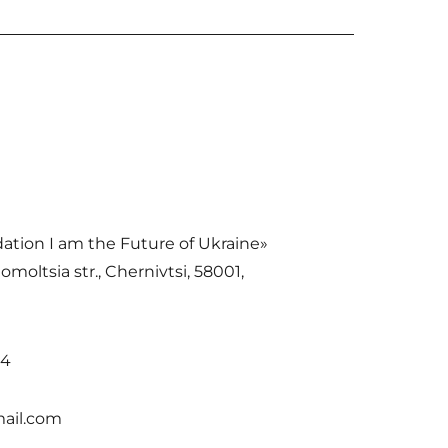
ation І am the Future of Ukraine»
moltsia str., Chernivtsi, 58001,
34
ail.com