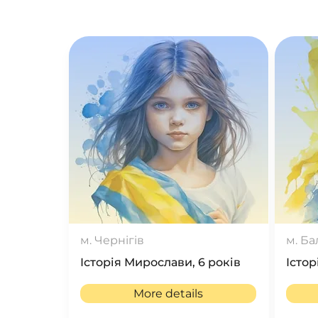
м. Чернігів
м. Ба
Історія Мирослави, 6 років
Істор
More details