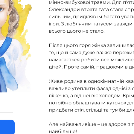
мінно-вибухової травми. Для п'ят
Олександри втрата тата стала спр
сильним, приділяв їм багато уваги
ігри. З люблячим татусем завжди 
всього цього не стало.
Після цього горя жінка залишилас
те, що й сама дуже важко пережив
намагається робити все можливе 
дітей. Проте самій, працюючи в д
Живе родина в однокімнатній квар
важливо утеплити фасад однієї з с
ліжечка, а від неї віє холодом. К
потрібно облаштувати куточок для
придбати стіл, стільці та тумби д
Але найважливіше – це здоров'я та
найбільше!