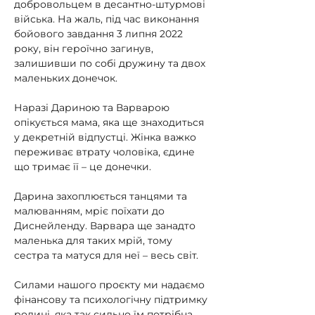
добровольцем в десантно-штурмові 
війська. На жаль, під час виконання 
бойового завдання 3 липня 2022 
року, він героїчно загинув, 
залишивши по собі дружину та двох 
маленьких донечок.
Наразі Дариною та Варварою 
опікується мама, яка ще знаходиться 
у декретній відпустці. Жінка важко 
переживає втрату чоловіка, єдине 
що тримає її – це донечки.
Дарина захоплюється танцями та 
малюванням, мріє поїхати до 
Диснейленду. Варвара ще занадто 
маленька для таких мрій, тому 
сестра та матуся для неї – весь світ.
Силами нашого проєкту ми надаємо 
фінансову та психологічну підтримку 
родині, яка так сильно їм потрібна.