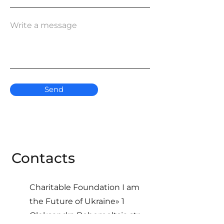
Write a message
Send
Contacts
Charitable Foundation І am
the Future of Ukraine» 1
Oleksandra Bohomoltsia str.,