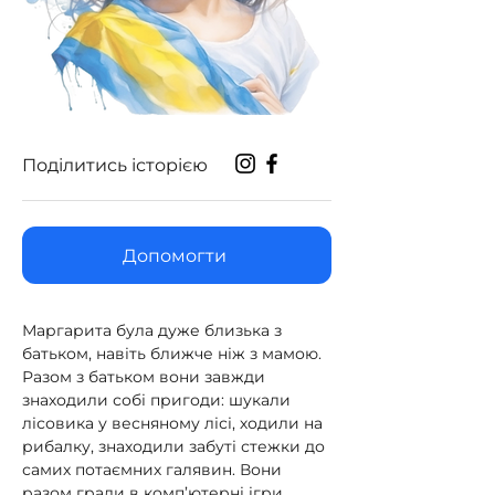
Поділитись історією
Допомогти
Маргарита була дуже близька з 
батьком, навіть ближче ніж з мамою. 
Разом з батьком вони завжди 
знаходили собі пригоди: шукали 
лісовика у весняному лісі, ходили на 
рибалку, знаходили забуті стежки до 
самих потаємних галявин. Вони 
разом грали в комп’ютерні ігри 