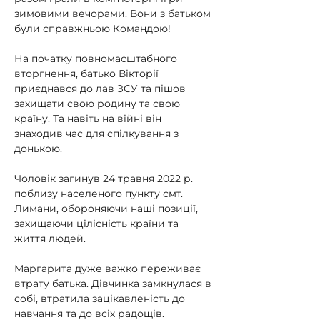
зимовими вечорами. Вони з батьком 
були справжньою Командою!
На початку повномасштабного 
вторгнення, батько Вікторії 
приєднався до лав ЗСУ та пішов 
захищати свою родину та свою 
країну. Та навіть на війні він 
знаходив час для спілкування з 
донькою.
Чоловік загинув 24 травня 2022 р. 
поблизу населеного пункту смт. 
Лимани
, обороняючи наші позиції, 
захищаючи цілісність країни та 
життя людей.
Маргарита дуже важко переживає 
втрату батька. Дівчинка замкнулася в 
собі, втратила зацікавленість до 
навчання та до всіх радощів.