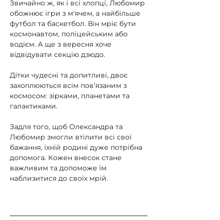
Звичайно ж, як і всі хлопці, Любомир 
обожнює ігри з м'ячем, а найбільше 
футбол та баскетбол. Він мріє бути 
космонавтом, поліцейським або 
водієм. А ще з вересня хоче 
відвідувати секцію дзюдо.
Дітки чудесні та допитливі, двоє 
захоплюються всім пов’язаним з 
космосом: зірками, планетами та 
галактиками.
Задля того, щоб Олександра та 
Любомир змогли втілити всі свої 
бажання, їхній родині дуже потрібна 
допомога. Кожен внесок стане 
важливим та допоможе їм 
наблизитися до своїх мрій.