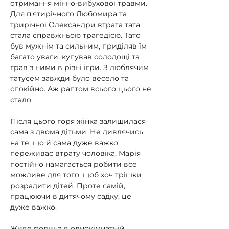
отримання мінно-вибухової травми. 
Для п'ятирічного Любомира та 
трирічної Олександри втрата тата 
стала справжньою трагедією. Тато 
був мужнім та сильним, приділяв їм 
багато уваги, купував солодощі та 
грав з ними в різні ігри. З люблячим 
татусем завжди було весело та 
спокійно. Аж раптом всього цього не 
стало.
Після цього горя жінка залишилася 
сама з двома дітьми. Не дивлячись 
на те, що й сама дуже важко 
переживає втрату чоловіка, Марія 
постійно намагається робити все 
можливе для того, щоб хоч трішки 
розрадити дітей. Проте самій, 
працюючи в дитячому садку, це 
дуже важко.
Живе родина в однокімнатній 