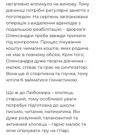
негативно вплинуло на вимову. Тому 
дівчинці потрібні регулярні заняття з 
логопедом. На серпень запланована 
операція з видалення аденоїдів з 
подальшою реабілітацію – здоров'я 
Олександри треба завжди тримати 
під контролем. Процес лікування 
коштує чималих коштів, яких родина 
не має в повному обсязі. Крім того, 
Олександра дуже творча дівчинка – 
малює, співає та грає на синтезаторі. 
Вона ще й спортивна та гнучка, тому 
хотіла б займатися гімнастикою.
Що ж до Любомира – хлопець 
старший, тому особливої уваги 
потребує підготовка до школи: 
письмо, читання, математика. Він 
дуже розумний, талановитий та 
активний хлопець – гарно малює та 
хоче опанувати гру на гітарі. 