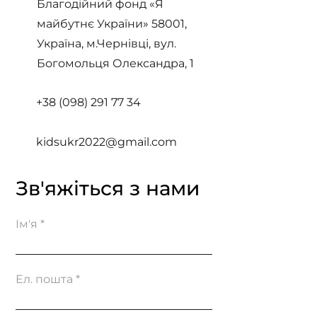
Благодійний фонд «Я
майбутнє України» 58001,
Україна, м.Чернівці, вул.
Історія Софії та
Історія Святос
Богомольця Олександра, 1
Володимира
років
+38 (098) 2
91 77 34
kidsukr2022@gmail.com
Зв'яжіться з нами
Ім'я
Ел. пошта