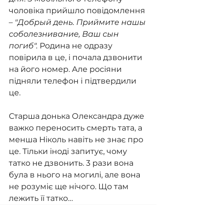
чоловіка прийшло повідомлення 
– 
"Добрый день. Приймите нашы 
соболезнивание, Ваш сын 
погиб".
 Родина не одразу 
повірила в це, і почала дзвонити 
на його номер. Але росіяни 
підняли телефон і підтвердили 
це.
Старша донька Олександра дуже 
важко переносить смерть тата, а 
менша Ніколь навіть не знає про 
це. Тільки іноді запитує, чому 
татко не дзвонить. 3 рази вона 
була в нього на могилі, але вона 
не розуміє ще нічого. Що там 
лежить її татко…