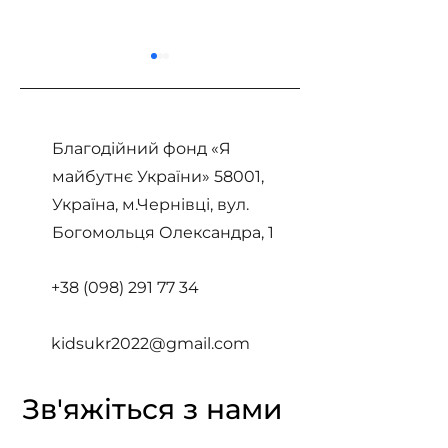
Благодійний фонд «Я
майбутнє України» 58001,
Україна, м.Чернівці, вул.
Історія Софії та
Історія Святос
Богомольця Олександра, 1
Володимира
років
+38 (098) 2
91 77 34
kidsukr2022@gmail.com
Зв'яжіться з нами