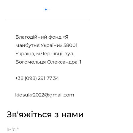
Благодійний фонд «Я
майбутнє України» 58001,
Україна, м.Чернівці, вул.
Історія Софії та
Історія Святос
Богомольця Олександра, 1
Володимира
років
+38 (098) 2
91 77 34
kidsukr2022@gmail.com
Зв'яжіться з нами
Ім'я